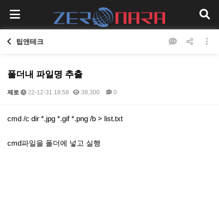
팁앤테크
폴더내 파일명 추출
제로
22-12-31 18:58
38,300
0
본문
cmd /c dir *.jpg *.gif *.png /b > list.txt
cmd파일을 폴더에 넣고 실행