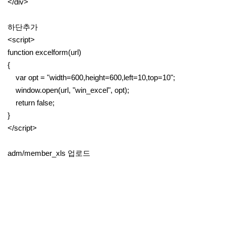
</div>
하단추가
<script>
function excelform(url)
{
var opt = "width=600,height=600,left=10,top=10";
window.open(url, "win_excel", opt);
return false;
}
</script>
adm/member_xls 업로드