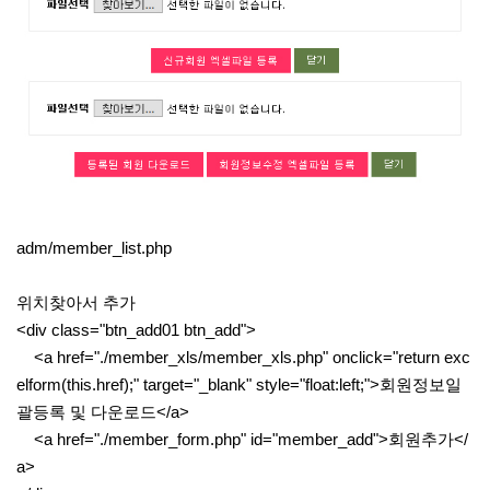
adm/member_list.php
위치찾아서 추가
<div class="btn_add01 btn_add">
<a href="./member_xls/member_xls.php" onclick="return exc
elform(this.href);" target="_blank" style="float:left;">회원정보일
괄등록 및 다운로드</a>
<a href="./member_form.php" id="member_add">회원추가</
a>