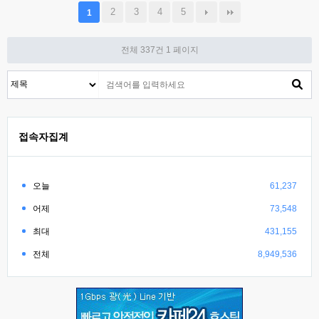
2
3
4
5
1
전체 337건
1 페이지
접속자집계
오늘
61,237
어제
73,548
최대
431,155
전체
8,949,536