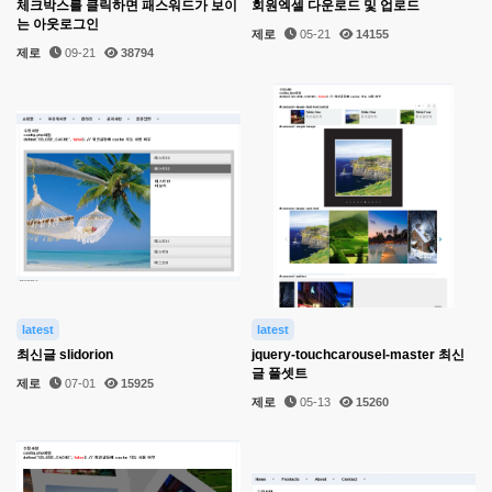
체크박스를 클릭하면 패스워드가 보이
회원엑셀 다운로드 및 업로드
는 아웃로그인
제로
05-21
14155
제로
09-21
38794
latest
latest
최신글 slidorion
jquery-touchcarousel-master 최신
글 풀셋트
제로
07-01
15925
제로
05-13
15260