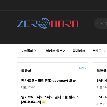
포트폴리오
영카트 일본어
팁앤테크
컨텐츠
더보기
솔류션
포트폴
영카트 5 + 필리핀(Dragonpay) 모뉼
SAKI
제로
12-20
제로
01
영카트5 + 나이스페이 결제모뉼 릴리즈
E&G A
[2019-03-14]
제로
03