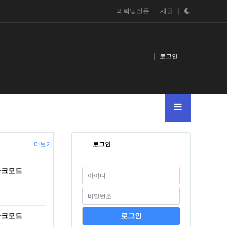
의뢰및질문
새글
로그인
더보기
로그인
다크모드
다크모드