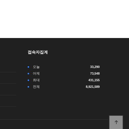
접속자집계
오늘
33,290
어제
73,548
최대
431,155
전체
8,921,589