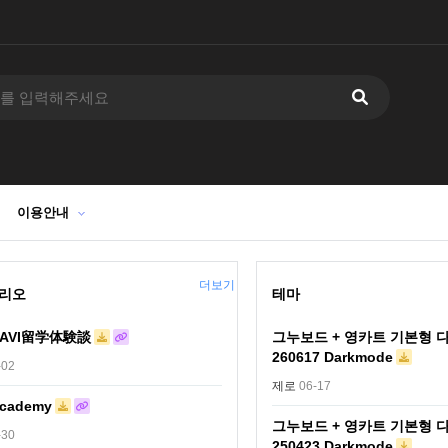
이용안내
더보기
리오
테마
NAVI留学体験談
그누보드 + 영카트 기본형 
260617 Darkmode
-02
제로
06-17
cademy
그누보드 + 영카트 기본형 
-30
250423 Darkmode