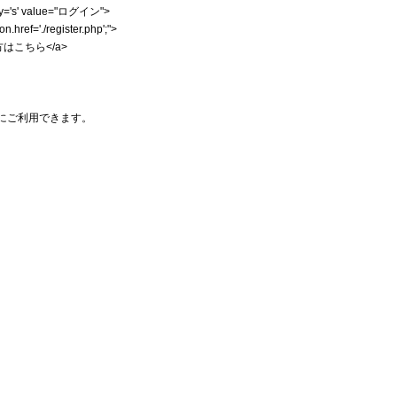
y='s' value="ログイン">
ref='./register.php';">
ない方はこちら</a>
にご利用できます。