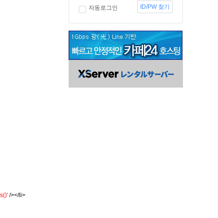
ID/PW 찾기
자동로그인
()'
/></li>