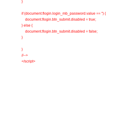
}
if (document.flogin.login_mb_password.value == '') {
document.flogin.btn_submit.disabled = true;
} else {
document.flogin.btn_submit.disabled = false;
}
}
//-->
</script>