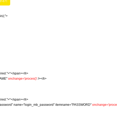
is);">
red.">*</span></li>
NAME"
onchange='proces()'
/></li>
red.">*</span></li>
_password" name="login_mb_password" itemname="PASSWORD"
onchange='proces