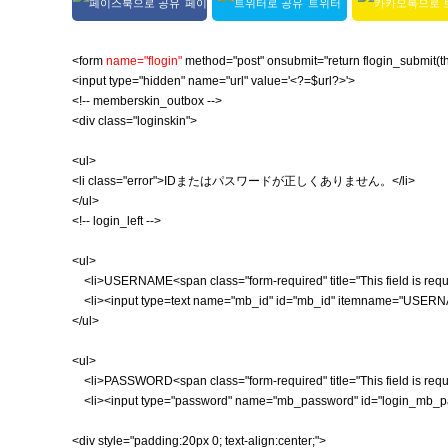
페이
트위터
스북 공유
공유
<form
name="flogin"
method="post" onsubmit="return flogin_submit(th
<input type="hidden" name="url" value='<?=$url?>'>
<!-- memberskin_outbox -->
<div class="loginskin">
<ul>
<li class="error">IDまたはパスワードが正しくありません。</li>
</ul>
<!-- login_left -->
<ul>
<li>USERNAME<span class="form-required" title="This field is requi
<li><input type=text name="mb_id" id="mb_id" itemname="USER
</ul>
<ul>
<li>PASSWORD<span class="form-required" title="This field is requi
<li><input type="password" name="mb_password" id="login_mb
<div style="padding:20px 0; text-align:center;">