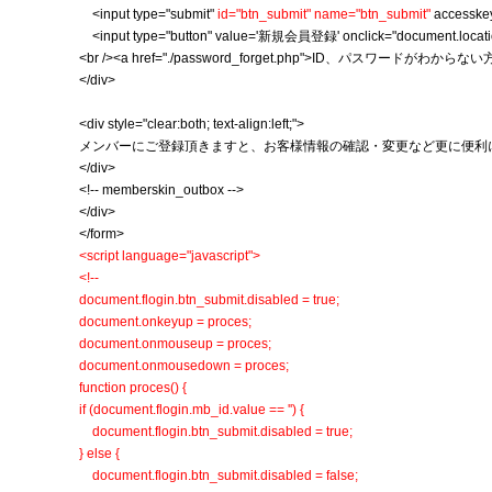
<input type="submit"
id="btn_submit" name="btn_submit"
accesske
<input type="button" value='新規会員登録' onclick="document.location.h
<br /><a href="./password_forget.php">ID、パスワードがわから
</div>
<div style="clear:both; text-align:left;">
メンバーにご登録頂きますと、お客様情報の確認・変更など更に便利
</div>
<!-- memberskin_outbox -->
</div>
</form>
<script language="javascript">
<!--
document.flogin.btn_submit.disabled = true;
document.onkeyup = proces;
document.onmouseup = proces;
document.onmousedown = proces;
function proces() {
if (document.flogin.mb_id.value == '') {
document.flogin.btn_submit.disabled = true;
} else {
document.flogin.btn_submit.disabled = false;