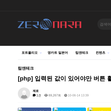
포트폴리오
영카트 일본어
팁앤테크
컨텐츠
팁앤테크
[php] 입력된 값이 있어야만 버튼
제로
1건
69,267회
10-06-14 13:39