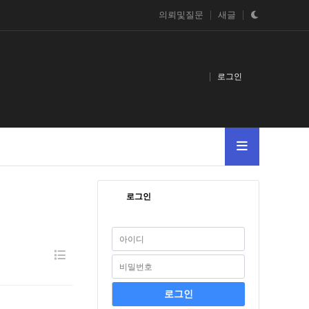
의뢰및질문
새글
로그인
로그인