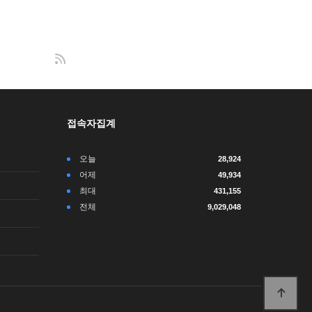
접속자집계
오늘
28,924
어제
49,934
최대
431,155
전체
9,029,048