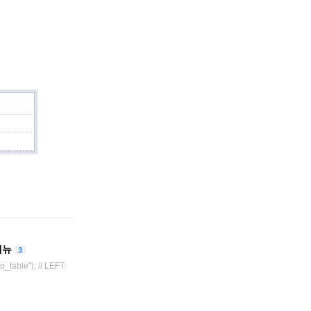
메뉴
3
o_table"); // LEFT