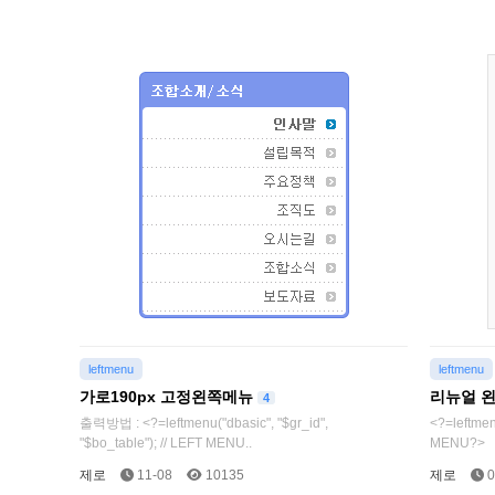
leftmenu
leftmenu
가로190px 고정왼쪽메뉴
리뉴얼 
4
출력방법 : <?=leftmenu("dbasic", "$gr_id",
<?=leftmenu
"$bo_table"); // LEFT MENU..
MENU?>
제로
11-08
10135
제로
0