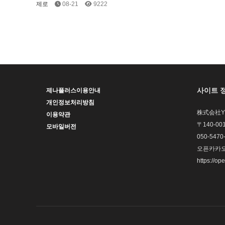
제로
08-21
9222
사이트 
제나플러스이용안내
개인정보처리방침
株式会社YHP
이용약관
〒140-0
모바일버전
050-5470
오픈카카오톡
https://op