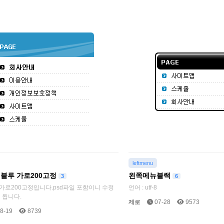
leftmenu
블루 가로200고정
왼쪽메뉴블랙
3
6
f-8가로200고정입니다.psd파일 포함이니 수정
언어 : utf-8
 됩니다.
제로
07-28
9573
8-19
8739