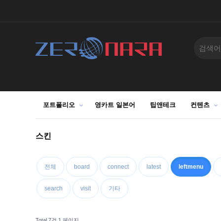
포트폴리오
영카트 일본어
팁앤테크
컨텐츠
스킨
전체
board
connect
latest
leftmenu
search
visit
기타
Total 7건
1 페이지