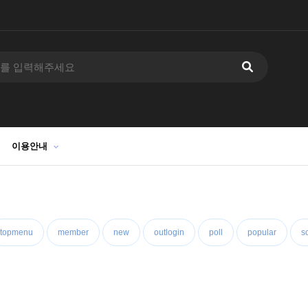
이용안내
topmenu
member
new
outlogin
poll
popular
s