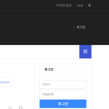
의뢰및질문
새글
로그인
로그인
chedule