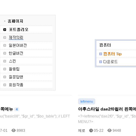
leftmenu
왼쪽메뉴
야후스타일 dae2f0컬러 왼쪽
4
("basic08", "$gr_id", "$bo_table"); // LEFT
<?=leftmenu("dae2f0", "$gr_id", "$b
MENU?>
7-01
8983
제로
05-22
9448