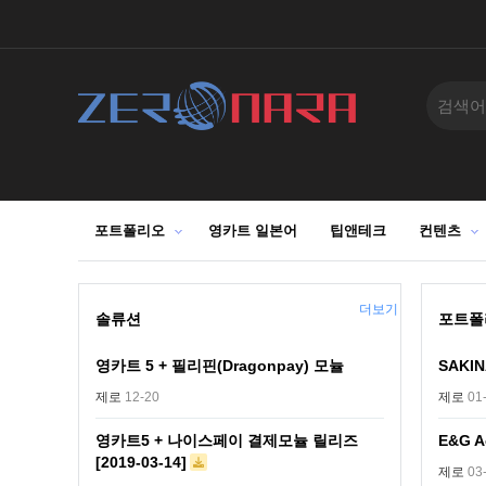
포트폴리오
영카트 일본어
팁앤테크
컨텐츠
더보기
솔류션
포트폴
영카트 5 + 필리핀(Dragonpay) 모뉼
SAKI
제로
12-20
제로
01
영카트5 + 나이스페이 결제모뉼 릴리즈
E&G A
[2019-03-14]
제로
03