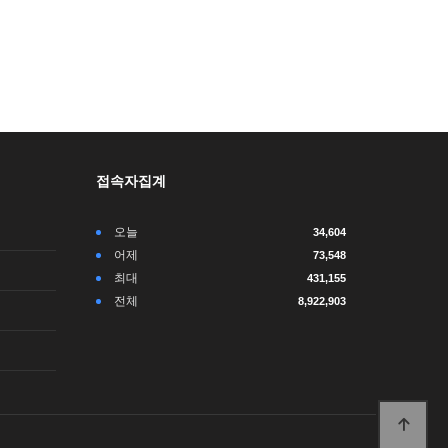
접속자집계
오늘
34,604
어제
73,548
최대
431,155
전체
8,922,903