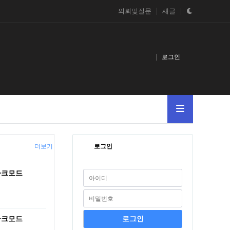
의뢰및질문
새글
로그인
더보기
로그인
다크모드
다크모드