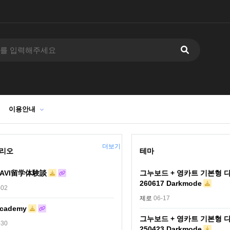
이용안내
더보기
리오
테마
NAVI留学体験談
그누보드 + 영카트 기본형 
260617 Darkmode
-02
제로
06-17
cademy
그누보드 + 영카트 기본형 
-30
250423 Darkmode