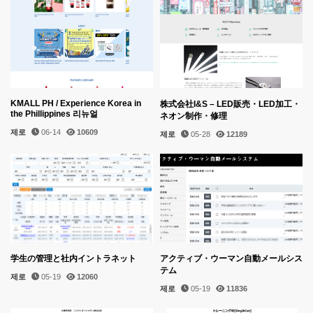
KMALL PH / Experience Korea in
株式会社I&S – LED販売・LED加工・
the Phillippines 리뉴얼
ネオン制作・修理
제로
06-14
10609
제로
05-28
12189
学生の管理と社内イントラネット
アクティブ・ウーマン自動メールシス
テム
제로
05-19
12060
제로
05-19
11836