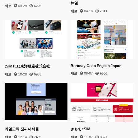
뉴얼
제로
04-29
6226
제로
04-18
7011
Boracay Coco English Japan
(SIMTEL)東洋殖産株式会社
제로
08-07
9666
제로
10-28
6965
리얼오픽 진짜녀석들
きもちeSIM
제로
12-14
7489
제로
11-07
8527