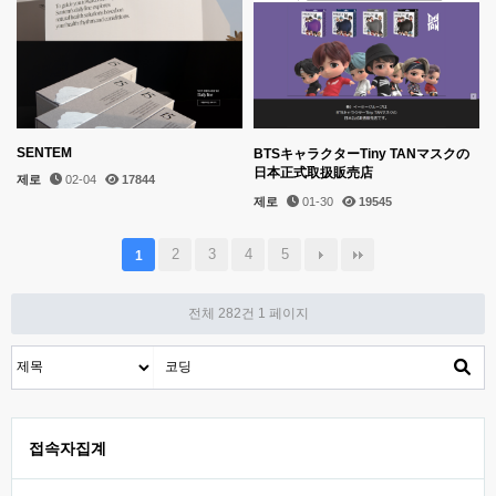
SENTEM
BTSキャラクターTiny TANマスクの
日本正式取扱販売店
제로
02-04
17844
제로
01-30
19545
2
3
4
5
1
전체 282건
1 페이지
접속자집계