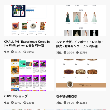
KMALL PH / Experience Korea in
ルデア 大阪 - インポートドレス卸・
the Phillippines 반응형 리뉴얼
販売 - 船場センタービル 리뉴얼
제로
11-29
10463
제로
10-09
12750
YHPLUSショップ
천수당생활건강
제로
10-07
13045
제로
08-20
11853