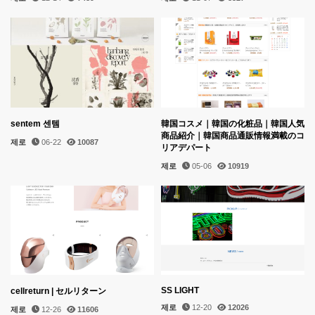
sentem 센템
韓国コスメ｜韓国の化粧品｜韓国人気
商品紹介｜韓国商品通販情報満載のコ
제로
06-22
10087
リアデパート
제로
05-06
10919
SS LIGHT
cellreturn | セルリターン
제로
12-20
12026
제로
12-26
11606