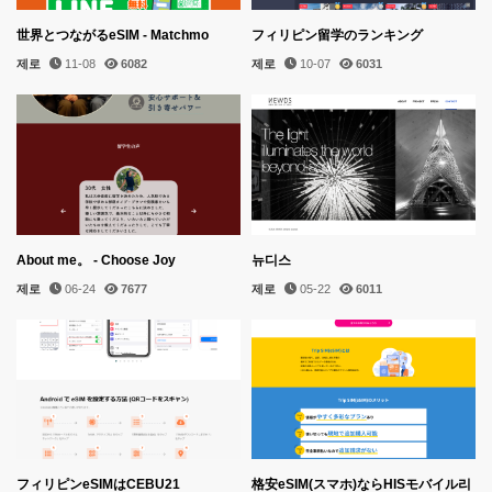
世界とつながるeSIM - Matchmo
フィリピン留学のランキング
제로
11-08
6082
제로
10-07
6031
About me。 - Choose Joy
뉴디스
제로
06-24
7677
제로
05-22
6011
フィリピンeSIMはCEBU21
格安eSIM(スマホ)ならHISモバイル리