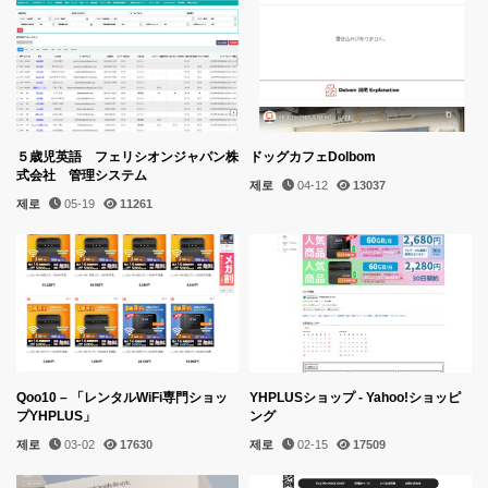
５歳児英語 フェリシオンジャパン株
ドッグカフェDolbom
式会社 管理システム
제로
04-12
13037
제로
05-19
11261
Qoo10 – 「レンタルWiFi専門ショッ
YHPLUSショップ - Yahoo!ショッピ
プYHPLUS」
ング
제로
03-02
17630
제로
02-15
17509